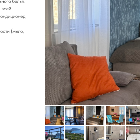
ного белья.
 всей
кондиционер,
ости (мыло,