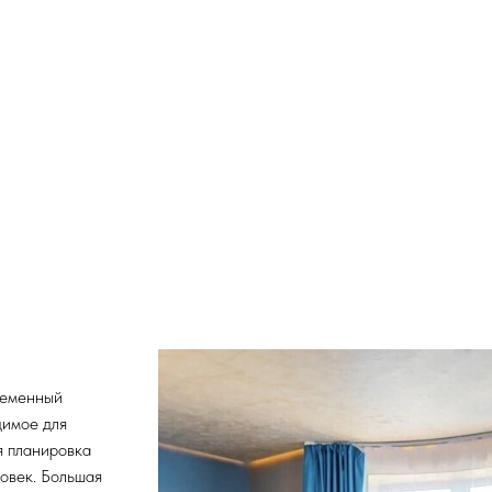
ременный
димое для
я планировка
ловек. Большая