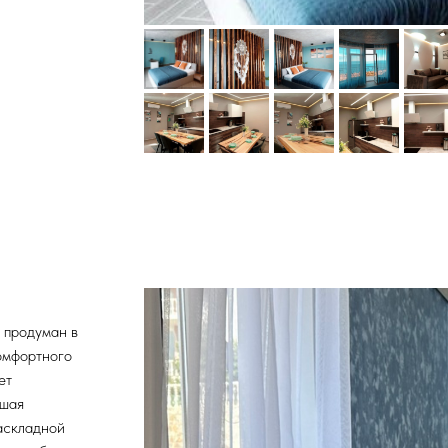
 продуман в
омфортного
ет
ьшая
аскладной