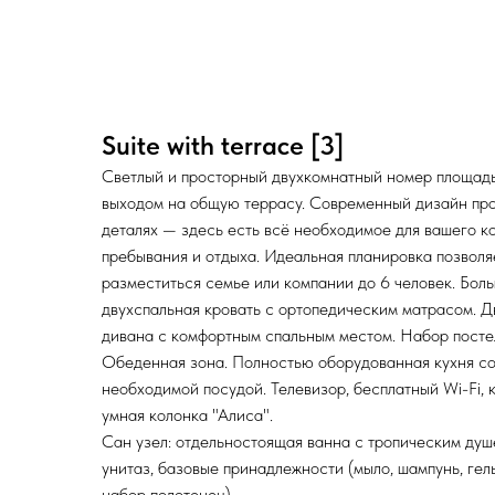
Suite with terrace [3]
Светлый и просторный двухкомнатный номер площадь
выходом на общую террасу. Современный дизайн пр
деталях — здесь есть всё необходимое для вашего к
пребывания и отдыха. Идеальная планировка позволя
разместиться семье или компании до 6 человек. Бол
двухспальная кровать с ортопедическим матрасом. 
дивана с комфортным спальным местом. Набор постел
Обеденная зона. Полностью оборудованная кухня со
необходимой посудой. Телевизор, бесплатный Wi-Fi, 
умная колонка "Алиса".
Сан узел: отдельностоящая ванна с тропическим душ
унитаз, базовые принадлежности (мыло, шампунь, гел
набор полотенец).