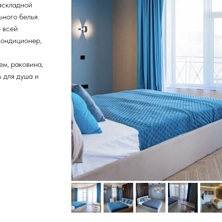
аскладной
ного белья.
 всей
кондиционер,
ем, раковина,
ь для душа и