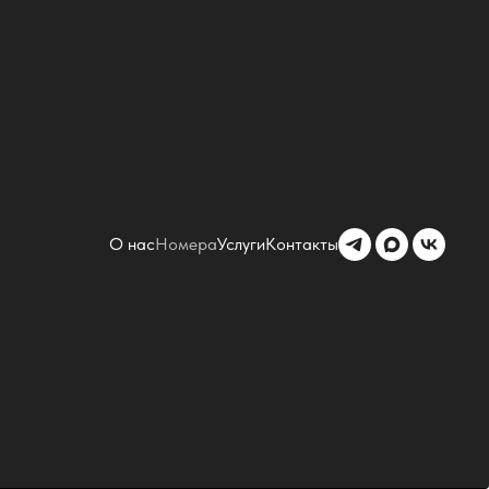
О нас
Номера
Услуги
Контакты
менного стиля и атмосферы
ми на Аю-Даг и побережье
лым полом, Wi-Fi, системой
 спокойного и комфортного