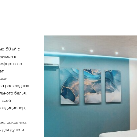
ю 80 м² с
одуман в
омфортного
ет
ьшая
Два раскладных
ьного белья.
 всей
кондиционер,
ем, раковина,
ь для душа и