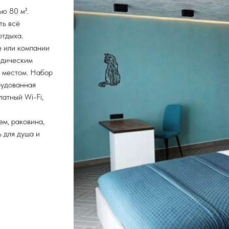
ю 80 м².
ть всё
отдыха.
е или компании
едическим
 местом. Набор
рудованная
латный Wi-Fi,
ем, раковина,
ь для душа и