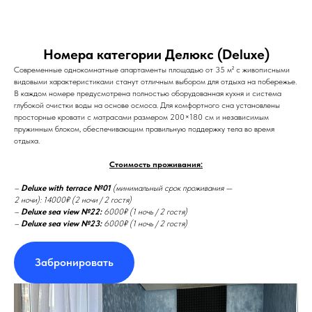
Номера категории Делюкс (Deluxe)
Современные однокомнатные апартаменты площадью от 35 м² с живописными
видовыми характеристиками станут отличным выбором для отдыха на побережье.
В каждом номере предусмотрена полностью оборудованная кухня и система
глубокой очистки воды на основе осмоса. Для комфортного сна установлены
просторные кровати с матрасами размером 200×180 см и независимым
пружинным блоком, обеспечивающим правильную поддержку тела во время
отдыха.
Стоимость проживания:
–
Deluxe with terrace №01
(минимальный срок проживания —
2 ночи): 14000₽ (2 ночи / 2 гостя)
–
Deluxe sea view №22:
6000₽ (1 ночь / 2 гостя)
–
Deluxe sea view №23:
6000₽ (1 ночь / 2 гостя)
Забронировать