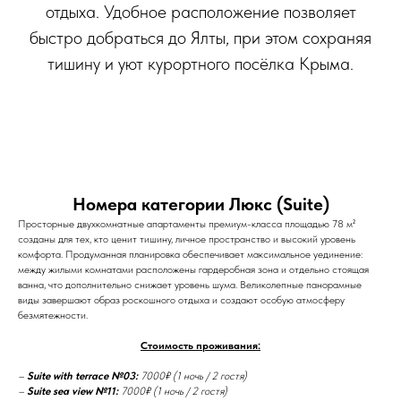
отдыха. Удобное расположение позволяет
быстро добраться до Ялты, при этом сохраняя
тишину и уют курортного посёлка Крыма.
Номера категории Люкс (Suite)
Просторные двухкомнатные апартаменты премиум-класса площадью 78 м²
созданы для тех, кто ценит тишину, личное пространство и высокий уровень
комфорта. Продуманная планировка обеспечивает максимальное уединение:
между жилыми комнатами расположены гардеробная зона и отдельно стоящая
ванна, что дополнительно снижает уровень шума. Великолепные панорамные
виды завершают образ роскошного отдыха и создают особую атмосферу
безмятежности.
Стоимость проживания:
–
Suite with terrace №03:
7000₽ (1 ночь / 2 гостя)
–
Suite sea view №11:
7000₽ (1 ночь / 2 гостя)