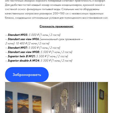
или частичным обзором морского побережья сочетают практичность и комфорт.
Для удобства гостей каждый номер оснащен кондиционером, кухонной зоной и
системой осмос-фильтрации питьевой воды. Спальные места оборудованы
качественными матрасами размером 200×180 см с независимым пружинным
блоком, создающими оптимальные условия для полноценного восстановления сил.
Стоимость проживания:
–
Standart №05:
5 000 ₽ (1 ночь / 2 гостя)
–
Standart sea view №06
(минимальный срок проживания —
2 ночи): 10 400 ₽ (2 ночи / 2 гостя)
–
Standart №07:
5 000 ₽ (1 ночь / 2 гостя)
–
Standart sea view №08:
5 500 ₽ (1 ночь / 2 гостя)
–
Superior twin B №21:
5 500 ₽ (1 ночь / 2 гостя)
–
Superior double A №24:
5 500 ₽ (1 ночь / 2 гостя)
Забронировать